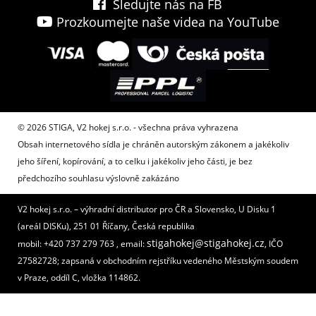
Sledujte nás na FB
Prozkoumejte naše videa na YouTube
© 2026 STIGA, V2 hokej s.r.o. - všechna práva vyhrazena
Obsah internetového sídla je chráněn autorským zákonem a jakékoliv
jeho šíření, kopírování, a to celku i jakékoliv jeho části, je bez
předchozího souhlasu výslovně zakázáno
V2 hokej s.r.o. – výhradní distributor pro ČR a Slovensko, U Disku 1
(areál DISKu), 251 01 Říčany, Česká republika
stigahokej@stigahokej.cz
mobil: +420 737 279 763 , email:
, IČO
27582728; zapsaná v obchodním rejstříku vedeného Městským soudem
v Praze, oddíl C, vložka 114862.