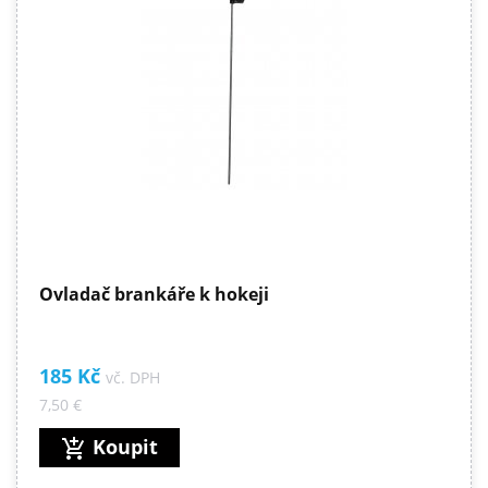
Ovladač brankáře k hokeji
185 Kč
vč. DPH
7,50 €
Koupit
add_shopping_cart