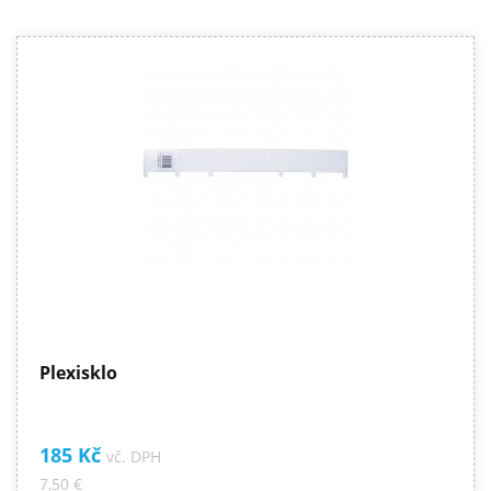
Plexisklo
185 Kč
vč. DPH
7,50 €