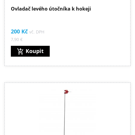
Ovladač levého útočníka k hokeji
200 Kč
vč. DPH
7,90 €
Koupit
add_shopping_cart