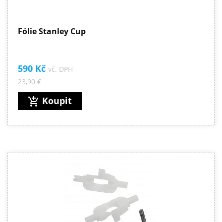
Fólie Stanley Cup
590 Kč
vč. DPH
23,90 €
Koupit
add_shopping_cart