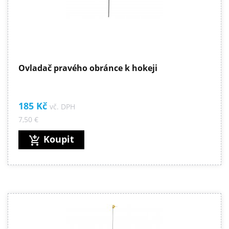
Ovladač pravého obránce k hokeji
185 Kč
vč. DPH
7,50 €
Koupit
add_shopping_cart