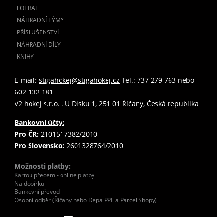
FOTBAL
NÁHRADNÍ TÝMY
PŘÍSLUŠENSTVÍ
NÁHRADNÍ DÍLY
KNIHY
E-mail:
stigahokej@stigahokej.cz
Tel.: 737 279 763 nebo
602 132 181
V2 hokej s.r.o. , U Disku 1, 251 01 Říčany, Česká republika
Bankovní účty:
Pro ČR:
2101517382/2010
Pro Slovensko:
2601328764/2010
Možnosti platby:
Kartou předem - online platby
Na dobírku
Bankovní převod
Osobní odběr (Říčany nebo Depa PPL a Parcel Shopy)