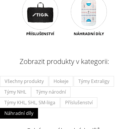
PŘÍSLUŠENSTVÍ
NÁHRADNÍ DÍLY
Zobrazit produkty v kategorii:
Všechny produkty
Hokeje
Týmy Extraligy
Týmy NHL
Týmy národní
Týmy KHL, SHL, SM-liiga
Příslušenství
Náhradní díly