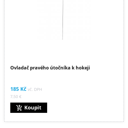
Ovladač pravého útočníka k hokeji
185 Kč
vč. DPH
7,50 €
Koupit
add_shopping_cart