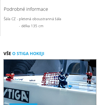
Podrobné informace
Šála CZ - pletená oboustranná šála
- délka 135 cm
VŠE
O STIGA HOKEJI