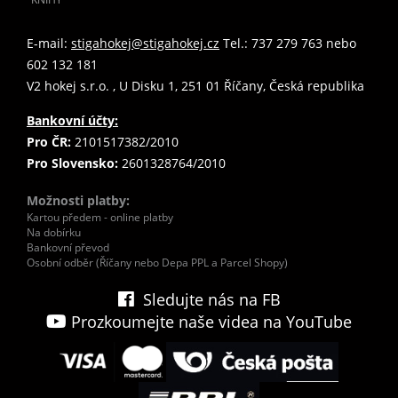
E-mail:
stigahokej@stigahokej.cz
Tel.: 737 279 763 nebo
602 132 181
V2 hokej s.r.o. , U Disku 1, 251 01 Říčany, Česká republika
Bankovní účty:
Pro ČR:
2101517382/2010
Pro Slovensko:
2601328764/2010
Možnosti platby:
Kartou předem - online platby
Na dobírku
Bankovní převod
Osobní odběr (Říčany nebo Depa PPL a Parcel Shopy)
Sledujte nás na FB
Prozkoumejte naše videa na YouTube