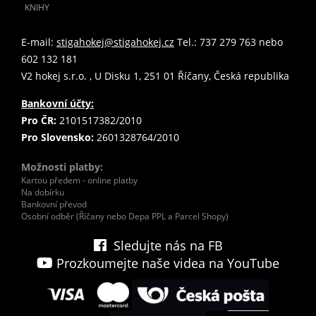
KNIHY
E-mail:
stigahokej@stigahokej.cz
Tel.: 737 279 763 nebo
602 132 181
V2 hokej s.r.o. , U Disku 1, 251 01 Říčany, Česká republika
Bankovní účty:
Pro ČR:
2101517382/2010
Pro Slovensko:
2601328764/2010
Možnosti platby:
Kartou předem - online platby
Na dobírku
Bankovní převod
Osobní odběr (Říčany nebo Depa PPL a Parcel Shopy)
Sledujte nás na FB
Prozkoumejte naše videa na YouTube