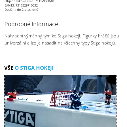
Objednávkové číslo: 7111-9080-01
EAN13: 7313329710332
Dodání: do 2 prac. dnů
Podrobné informace
Náhradní výměnný tým ke Stiga hokeji. Figurky hráčů jsou
univerzální a lze je nasadit na všechny typy Stiga hokejů.
VŠE
O STIGA HOKEJI