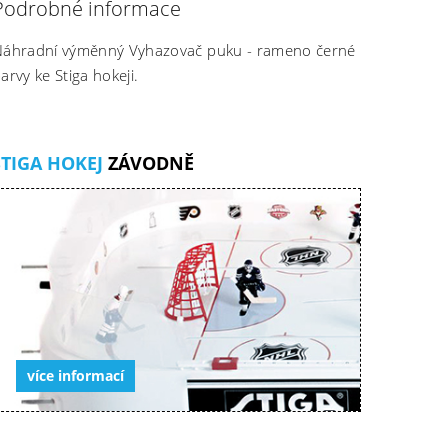
Podrobné informace
áhradní výměnný Vyhazovač puku - rameno černé
arvy ke Stiga hokeji.
STIGA HOKEJ
ZÁVODNĚ
více informací