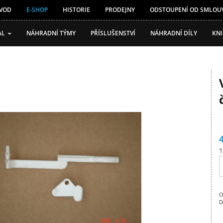
VOD
E-SHOP
HISTORIE
PRODEJNY
ODSTOUPENÍ OD SMLOU
AL
NÁHRADNÍ TÝMY
PŘÍSLUŠENSTVÍ
NÁHRADNÍ DÍLY
KN
1
O
D