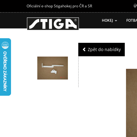
Oficiální e-shop Stigahokej pro ČR a SR
Ú
HOKEJ
FOTB
Zpět do nabídky