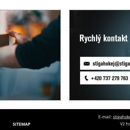
E-mail:
stigahok
V2 ho
SITEMAP