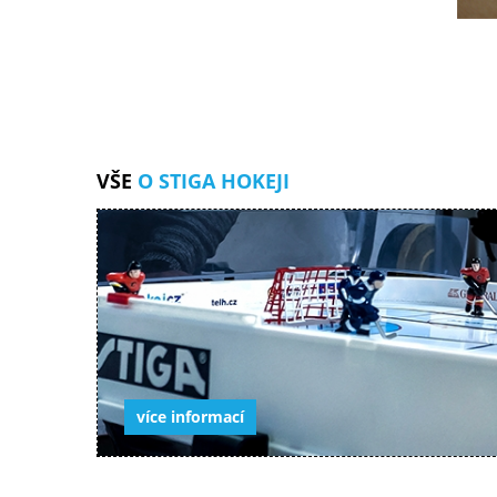
VŠE
O STIGA HOKEJI
více informací