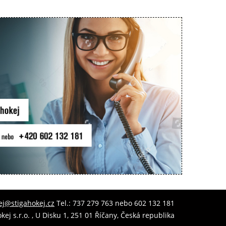
ej@stigahokej.cz
Tel.: 737 279 763 nebo 602 132 181
kej s.r.o. , U Disku 1, 251 01 Říčany, Česká republika