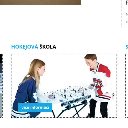
N
b
HOKEJOVÁ
ŠKOLA
více informací