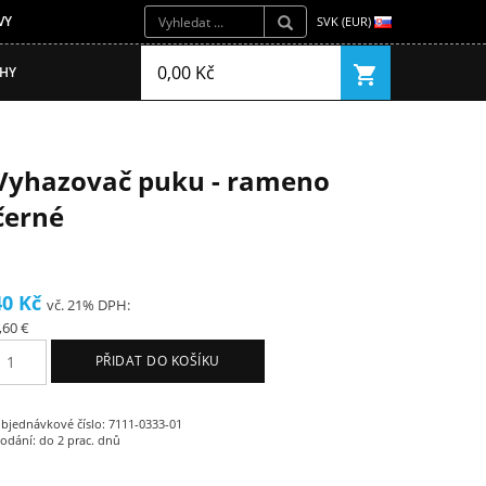
VY
SVK (EUR)
0,00 Kč
shopping_cart
IHY
Vyhazovač puku - rameno
černé
40 Kč
vč. 21% DPH:
,60 €
PŘIDAT DO KOŠÍKU
bjednávkové číslo: 7111-0333-01
odání: do 2 prac. dnů