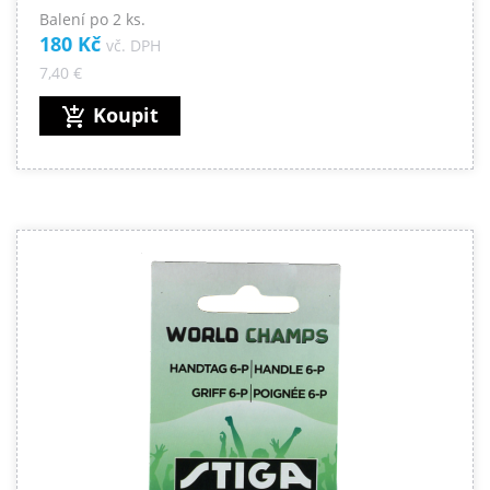
Balení po 2 ks.
180 Kč
vč. DPH
7,40 €
Koupit
add_shopping_cart