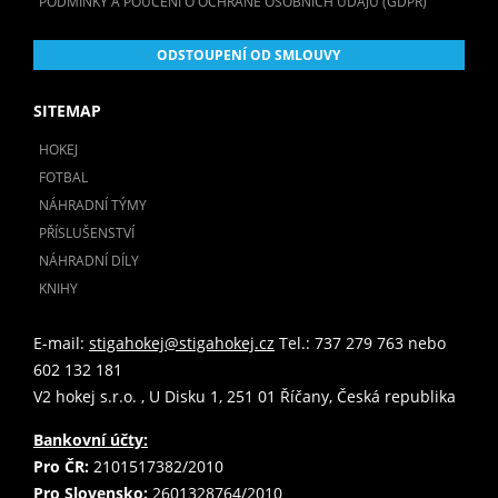
PODMÍNKY A POUČENÍ O OCHRANĚ OSOBNÍCH ÚDAJŮ (GDPR)
ODSTOUPENÍ OD SMLOUVY
SITEMAP
HOKEJ
FOTBAL
NÁHRADNÍ TÝMY
PŘÍSLUŠENSTVÍ
NÁHRADNÍ DÍLY
KNIHY
E-mail:
stigahokej@stigahokej.cz
Tel.: 737 279 763 nebo
602 132 181
V2 hokej s.r.o. , U Disku 1, 251 01 Říčany, Česká republika
Bankovní účty:
Pro ČR:
2101517382/2010
Pro Slovensko:
2601328764/2010