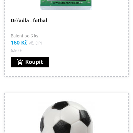
Držadla - fotbal
Balení po 6 ks.
160 Kč
vč. DPH
6,50 €
Koupit
add_shopping_cart