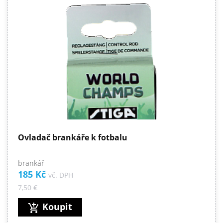
Ovladač brankáře k fotbalu
brankář
185 Kč
vč. DPH
7,50 €
Koupit
add_shopping_cart