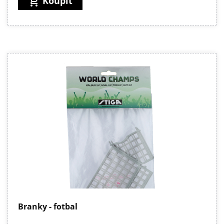
Koupit
add_shopping_cart
Branky - fotbal