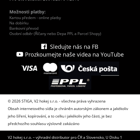
Možnosti platby:
Kartou předem - online platby
Na dobírku
Bankovní převod
Osobní odběr (Říčany nebo Depa PPL a Parcel Shopy)
Sledujte nás na FB
Prozkoumejte naše videa na YouTube
© 2026 STIGA, V2 hokej s.r.o. - všechna práva vyhrazena
Obsah internetového sídla je chráněn autorským zákonem a jakékoliv
jeho šíření, kopírování, a to celku i jakékoliv jeho části, je bez
předchozího souhlasu výslovně zakázáno
V2 hokej s.r.o. – výhradní distributor pro ČR a Slovensko, U Disku 1