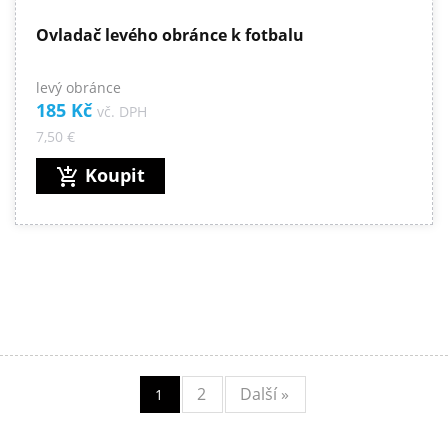
Ovladač levého obránce k fotbalu
levý obránce
185 Kč
vč. DPH
7,50 €
Koupit
add_shopping_cart
2
Další »
1