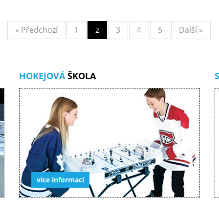
« Předchozí
1
3
4
5
Další »
2
HOKEJOVÁ
ŠKOLA
více informací