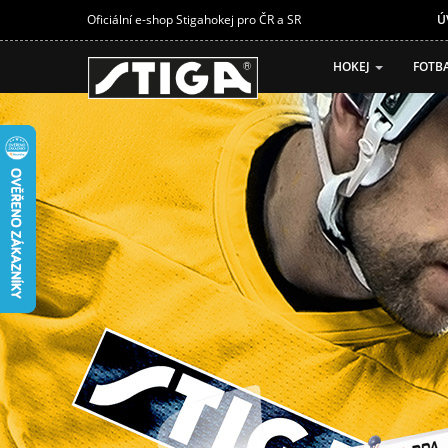
Oficiální e-shop Stigahokej pro ČR a SR
Ú
HOKEJ
FOTB