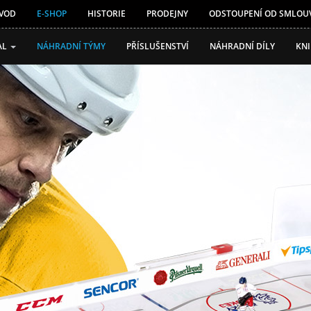
VOD
E-SHOP
HISTORIE
PRODEJNY
ODSTOUPENÍ OD SMLOU
AL
NÁHRADNÍ TÝMY
PŘÍSLUŠENSTVÍ
NÁHRADNÍ DÍLY
KN