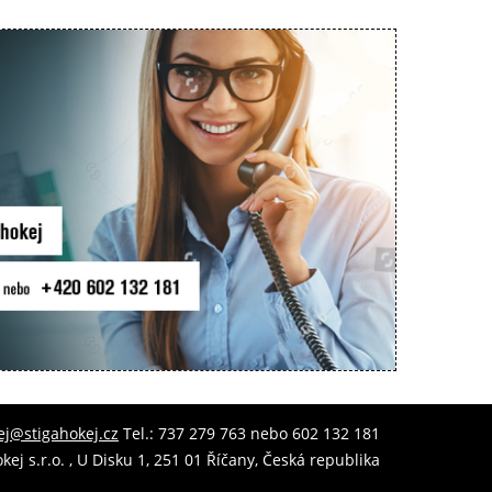
ej@stigahokej.cz
Tel.: 737 279 763 nebo 602 132 181
kej s.r.o. , U Disku 1, 251 01 Říčany, Česká republika