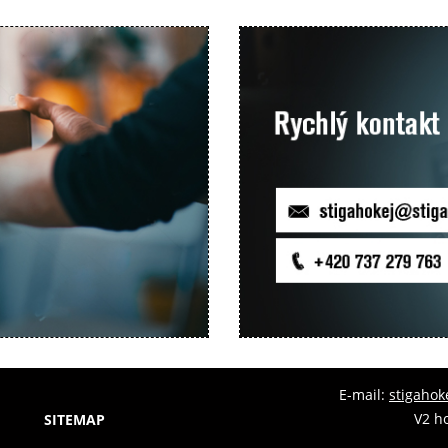
E-mail:
stigahok
V2 ho
SITEMAP