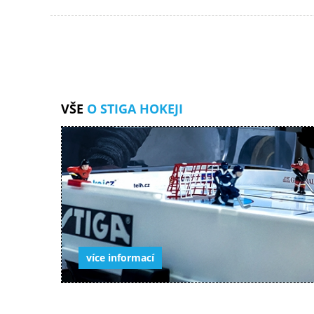
VŠE
O STIGA HOKEJI
více informací