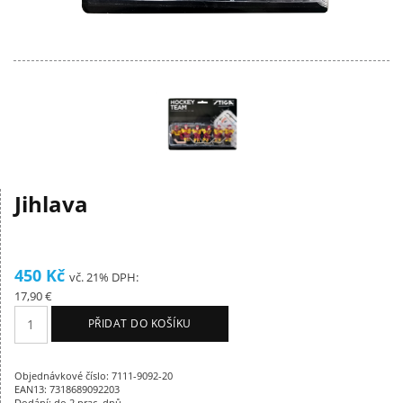
Jihlava
450 Kč
vč. 21% DPH:
17,90 €
PŘIDAT DO KOŠÍKU
Objednávkové číslo: 7111-9092-20
EAN13: 7318689092203
Dodání: do 2 prac. dnů