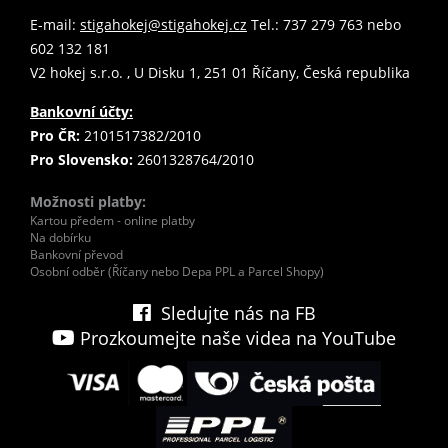
E-mail:
stigahokej@stigahokej.cz
Tel.: 737 279 763 nebo
602 132 181
V2 hokej s.r.o. , U Disku 1, 251 01 Říčany, Česká republika
Bankovní účty:
Pro ČR:
2101517382/2010
Pro Slovensko:
2601328764/2010
Možnosti platby:
Kartou předem - online platby
Na dobírku
Bankovní převod
Osobní odběr (Říčany nebo Depa PPL a Parcel Shopy)
Sledujte nás na FB
Prozkoumejte naše videa na YouTube