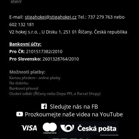
KNIHY
E-mail:
stigahokej@stigahokej.cz
Tel.: 737 279 763 nebo
602 132 181
V2 hokej s.r.o. , U Disku 1, 251 01 Říčany, Česká republika
Bankovní účty:
Pro ČR:
2101517382/2010
Pro Slovensko:
2601328764/2010
Možnosti platby:
Kartou předem - online platby
Na dobírku
Bankovní převod
Osobní odběr (Říčany nebo Depa PPL a Parcel Shopy)
Sledujte nás na FB
Prozkoumejte naše videa na YouTube