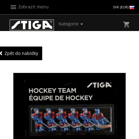
menu
Zobrazit menu
SVK (EUR)
Kategorie
shopping_cart
Zpět do nabídky