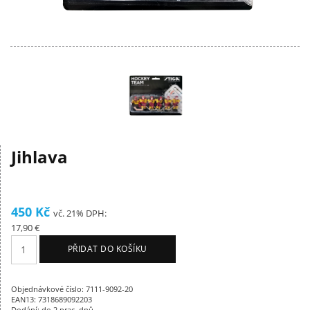
Jihlava
450 Kč
vč. 21% DPH:
17,90 €
PŘIDAT DO KOŠÍKU
Objednávkové číslo: 7111-9092-20
EAN13: 7318689092203
Dodání: do 2 prac. dnů