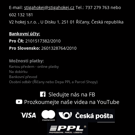
E-mail:
stigahokej@stigahokej.cz
Tel.: 737 279 763 nebo
602 132 181
V2 hokej s.r.o. , U Disku 1, 251 01 Říčany, Česká republika
Bankovní účty:
Pro ČR:
2101517382/2010
Pro Slovensko:
2601328764/2010
Možnosti platby:
Kartou předem - online platby
Na dobírku
Bankovní převod
Osobní odběr (Říčany nebo Depa PPL a Parcel Shopy)
Sledujte nás na FB
Prozkoumejte naše videa na YouTube